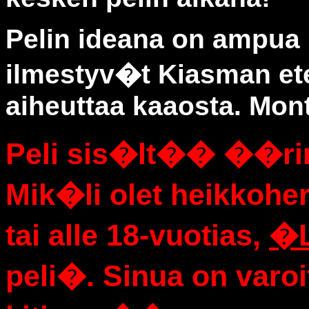
Pelin ideana on ampua k
ilmestyv�t Kiasman e
aiheuttaa kaaosta. Mon
Peli sis�lt�� ��ri
Mik�li olet heikkohe
tai alle 18-vuotias,
�L
peli�. Sinua on varoit