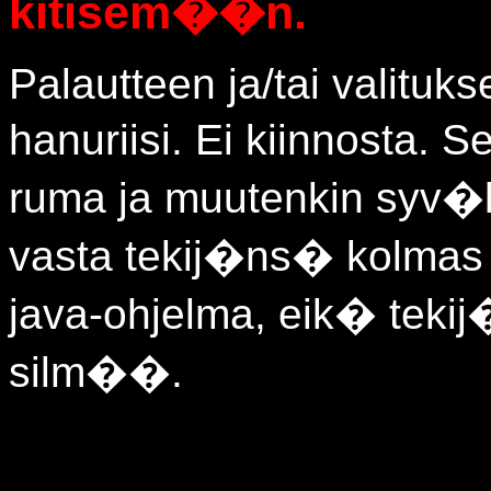
kitisem��n.
Palautteen ja/tai valituk
hanuriisi. Ei kiinnosta. S
ruma ja muutenkin syv�
vasta tekij�ns� kolmas (
java-ohjelma, eik� tekij
silm��.