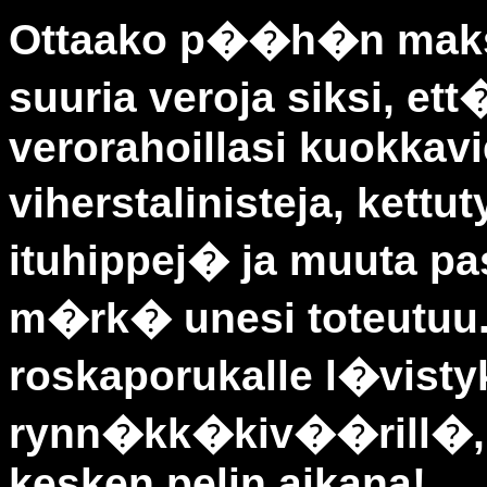
Ottaako p��h�n mak
suuria veroja siksi, et
verorahoillasi kuokkavi
viherstalinisteja, kettu
ituhippej� ja muuta p
m�rk� unesi toteutu
roskaporukalle l�vist
rynn�kk�kiv��rill�, 
kesken pelin aikana!