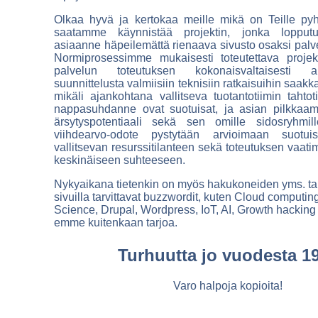
Olkaa hyvä ja kertokaa meille mikä on Teille pyh
saatamme käynnistää projektin, jonka lopputu
asiaanne häpeilemättä rienaava sivusto osaksi palv
Normiprosessimme mukaisesti toteutettava projek
palvelun toteutuksen kokonaisvaltaisesti 
suunnittelusta valmiisiin teknisiin ratkaisuihin saak
mikäli ajankohtana vallitseva tuotantotiimin tahto
nappasuhdanne ovat suotuisat, ja asian pilkkaam
ärsytyspotentiaali sekä sen omille sidosryhmi
viihdearvo-odote pystytään arvioimaan suotuis
vallitsevan resurssitilanteen sekä toteutuksen vaati
keskinäiseen suhteeseen.
Nykyaikana tietenkin on myös hakukoneiden yms. ta
sivuilla tarvittavat buzzwordit, kuten Cloud computin
Science, Drupal, Wordpress, IoT, AI, Growth hacking 
emme kuitenkaan tarjoa.
Turhuutta jo vuodesta 1
Varo halpoja kopioita!