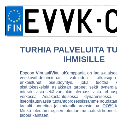
TURHIA PALVELUITA T
IHMISILLE
E
spoon
V
irtuaali
V
ittuilu
K
omppania on laaja-alaiseen
verkkoviihdetoiminnan valmiiden ratkaisuje
erikoistunut pseudoyritys, joka tuottaa kok
sisältökeskeisiä asiakkaan tarpeet sekä synergi
interaktiivisia sekä varsinkin interpassiivisia turhuu
verkossa. Asiakaslähtöisessä, dynaamisessa, 
itseohjautuvassa tuotantoprosessissamme noudata
laajalti tunnettua ja korkealle arvostettua
IDO59
-
Minkä toteutamme, sen toteutamme taatusti huonolla
tapoja kaihtaen.